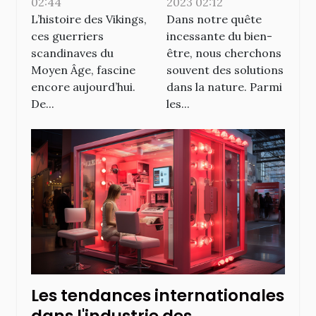
02:44
2023 02:12
accessoires
précieuse
L’histoire des Vikings,
Dans notre quête
vikings de nos
peuvent
ces guerriers
incessante du bien-
jours
améliorer le
scandinaves du
être, nous cherchons
bien-être
Moyen Âge, fascine
souvent des solutions
quotidien
encore aujourd’hui.
dans la nature. Parmi
De...
les...
Les tendances internationales
dans l'industrie des