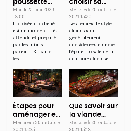
poussette
choisir sa
acheter à la
robe
Mardi 23 mai 2023
Mercredi 20 octobre
18:00
2021 15:30
naissance ?
chinoise ?
L’arrivée d’un bébé
Les tenues de style
est un moment très
chinois sont
attendu et préparé
généralement
par les futurs
considérées comme
parents. Et parmi
l’épine dorsale de la
les...
coutume chinoise....
Étapes pour
Que savoir sur
aménager et
la viande
décorer son
rouge ?
Mercredi 20 octobre
Mercredi 20 octobre
2021 15:25
2021 15:18