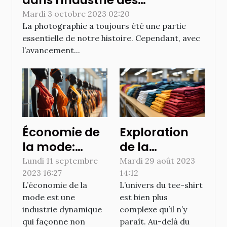
photobooths: le cas de
Mardi 3 octobre 2023 02:20
La photographie a toujours été une partie
Montréal
essentielle de notre histoire. Cependant, avec
l’avancement...
Économie de
Exploration
la mode:
de la
Comprendre
production et
Lundi 11 septembre
Mardi 29 août 2023
2023 16:27
14:12
l'importance
de l'économie
L’économie de la
L’univers du tee-shirt
du style dans
du tee-shirt
mode est une
est bien plus
le commerce
industrie dynamique
complexe qu’il n’y
mondial
qui façonne non
paraît. Au-delà du