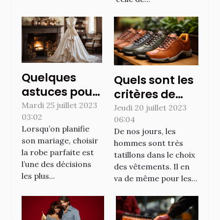
Quelques
Quels sont les
astuces pour
critères de
bien choisir la
Mardi 25 juillet 2023
choix des
Jeudi 20 juillet 2023
03:02
robe de
06:04
chaussures
Lorsqu’on planifie
De nos jours, les
mariée de
confortables ?
son mariage, choisir
hommes sont très
vos rêves
la robe parfaite est
tatillons dans le choix
l’une des décisions
des vêtements. Il en
les plus...
va de même pour les...