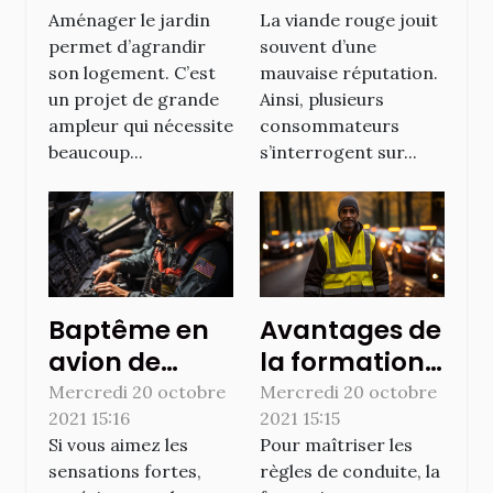
jardin avec
Aménager le jardin
La viande rouge jouit
une terrasse
permet d’agrandir
souvent d’une
son logement. C’est
mauvaise réputation.
un projet de grande
Ainsi, plusieurs
ampleur qui nécessite
consommateurs
beaucoup...
s’interrogent sur...
Baptême en
Avantages de
avion de
la formation
chasse : les
en sécurité
Mercredi 20 octobre
Mercredi 20 octobre
2021 15:16
2021 15:15
équipements
routière
Si vous aimez les
Pour maîtriser les
à avoir
sensations fortes,
règles de conduite, la