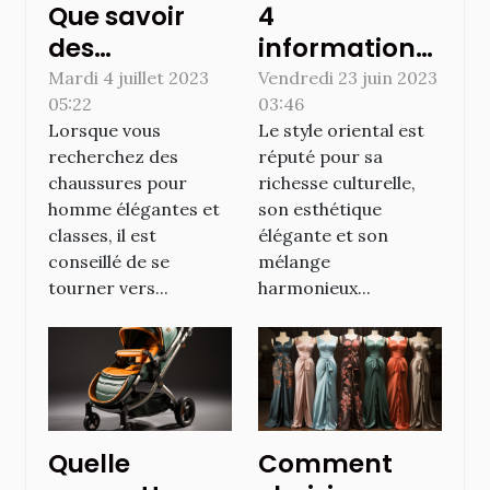
Que savoir
4
des
informations
chaussures
à savoir sur le
Mardi 4 juillet 2023
Vendredi 23 juin 2023
05:22
03:46
pour homme
style oriental
Lorsque vous
Le style oriental est
proposées
recherchez des
réputé pour sa
par Karl
chaussures pour
richesse culturelle,
Lagerfeld ?
homme élégantes et
son esthétique
classes, il est
élégante et son
conseillé de se
mélange
tourner vers...
harmonieux...
Quelle
Comment