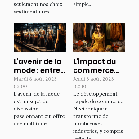
seulement nos choix
simple...
vestimentaires,...
L'avenir de la
L'impact du
mode : entre
commerce
technologie
électronique
Mardi 8 août 2023
Jeudi 3 août 2023
03:00
02:30
et durabilité
sur l'industrie
L’avenir de la mode
Le développement
de la mode
est un sujet de
rapide du commerce
discussion
électronique a
passionnant qui offre
transformé de
une multitude...
nombreuses
industries, y compris
celle de...