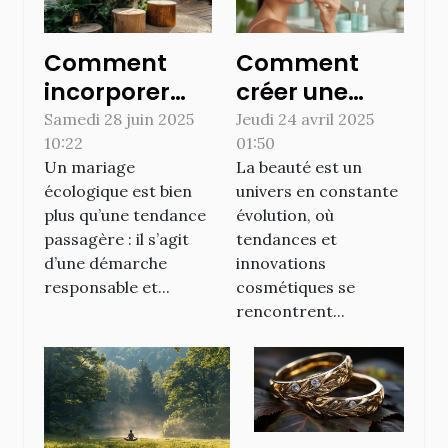
Comment
Comment
incorporer
créer une
des éléments
routine
Samedi 28 juin 2025
Jeudi 24 avril 2025
10:22
01:50
écologiques
beauté
Un mariage
La beauté est un
dans votre
inspirée par
écologique est bien
univers en constante
déco de
les dernières
plus qu’une tendance
évolution, où
mariage ?
tendances en
passagère : il s’agit
tendances et
cosmétique
d’une démarche
innovations
responsable et...
cosmétiques se
rencontrent...