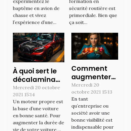
expérimentez le
formation en
baptême en avion de
sécurité routière est
chasse et vivez
primordiale. Bien que
l’expérience d’une...
ça soit...
Comment
À quoi sert le
augmenter
décalaminage
la visibilité de
Mercredi 20
de moteur ?
Mercredi 20 octobre
octobre 2021 15:13
votre
2021 15:14
En tant
entreprise ?
Un moteur propre est
qu’entreprise ou
la base d’une voiture
société avoir une
en bonne santé. Pour
bonne visibilité est
augmenter la durée de
indispensable pour
vie de votre voiture,...