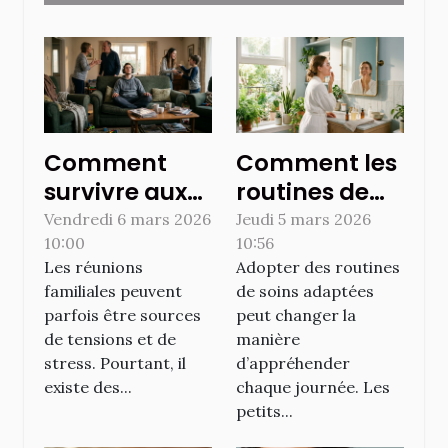
Comment
Comment les
survivre aux
routines de
réunions
soins peuvent
Vendredi 6 mars 2026
Jeudi 5 mars 2026
10:00
10:56
familiales
transformer
Les réunions
Adopter des routines
sans stress ?
votre
familiales peuvent
de soins adaptées
quotidien ?
parfois être sources
peut changer la
de tensions et de
manière
stress. Pourtant, il
d’appréhender
existe des...
chaque journée. Les
petits...