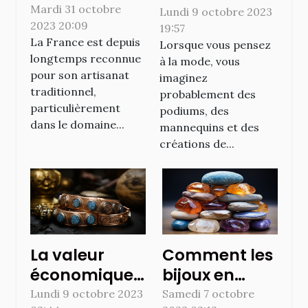
de l'artisanat
Mardi 31 octobre
noires et
Lundi 9 octobre 2023
2023 20:09
traditionnel :
19:57
jaunes dans la
La France est depuis
Lorsque vous pensez
l'histoire de la
mode
longtemps reconnue
à la mode, vous
maroquinerie
internationale
pour son artisanat
imaginez
française
traditionnel,
probablement des
élégante
particulièrement
podiums, des
dans le domaine...
mannequins et des
créations de...
La valeur
Comment les
économique
bijoux en
des bijoux et
pierre
Lundi 9 octobre 2023
Samedi 7 octobre