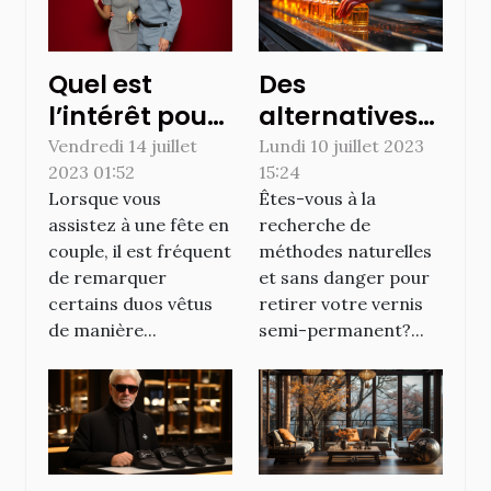
Quel est
Des
l’intérêt pour
alternatives
les couples de
efficaces et
Vendredi 14 juillet
Lundi 10 juillet 2023
2023 01:52
15:24
s’habiller
naturelles à
Lorsque vous
Êtes-vous à la
pareillement
l'acétone
assistez à une fête en
recherche de
pour une fête
pour retirer le
couple, il est fréquent
méthodes naturelles
?
vernis semi-
de remarquer
et sans danger pour
permanent
certains duos vêtus
retirer votre vernis
de manière...
semi-permanent?...