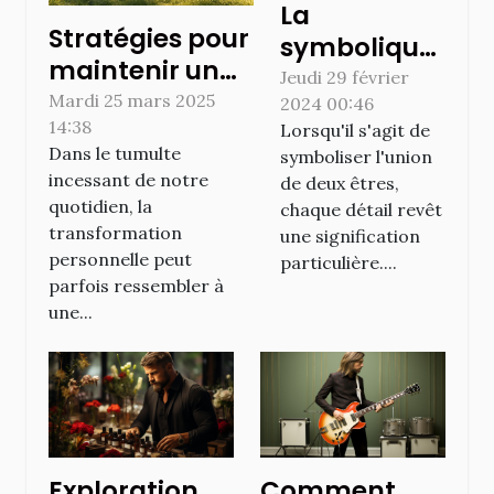
La
Stratégies pour
symbolique
maintenir un
et
Jeudi 29 février
équilibre
Mardi 25 mars 2025
2024 00:46
l'originalité
14:38
émotionnel
Lorsqu'il s'agit de
des bagues
Dans le tumulte
symboliser l'union
durant votre
en bois pour
incessant de notre
de deux êtres,
transformation
les
quotidien, la
chaque détail revêt
personnelle
transformation
cérémonies
une signification
personnelle peut
particulière....
de mariage
parfois ressembler à
une...
Exploration
Comment