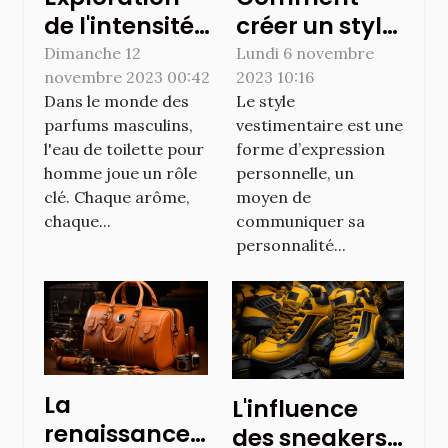
de l'intensité
créer un style
de l'eau de
vestimentaire
Dimanche 12
Lundi 6 novembre
novembre 2023 00:42
2023 10:16
toilette pour
unique ?
Dans le monde des
Le style
homme: une
parfums masculins,
vestimentaire est une
expérience
l'eau de toilette pour
forme d’expression
olfactive
homme joue un rôle
personnelle, un
unique
clé. Chaque arôme,
moyen de
chaque...
communiquer sa
personnalité...
La
L'influence
renaissance
des sneakers