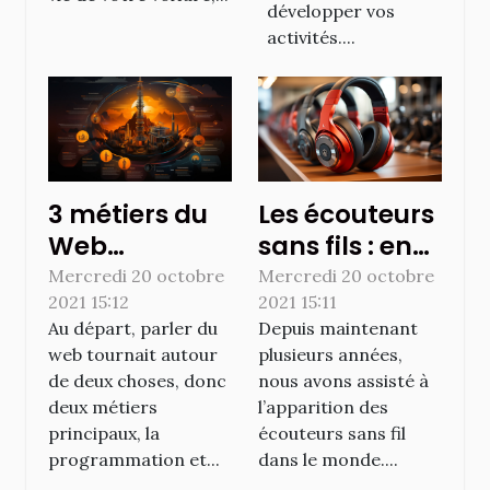
développer vos
activités....
3 métiers du
Les écouteurs
Web
sans fils : en
accessible à
savoir plus
Mercredi 20 octobre
Mercredi 20 octobre
2021 15:12
2021 15:11
tous
Au départ, parler du
Depuis maintenant
web tournait autour
plusieurs années,
de deux choses, donc
nous avons assisté à
deux métiers
l’apparition des
principaux, la
écouteurs sans fil
programmation et...
dans le monde....