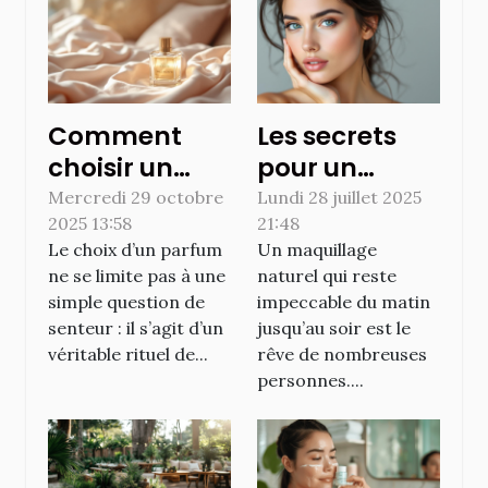
Comment
Les secrets
choisir un
pour un
parfum qui
maquillage
Mercredi 29 octobre
Lundi 28 juillet 2025
2025 13:58
21:48
booste la
naturel qui
Le choix d’un parfum
Un maquillage
confiance en
tient toute la
ne se limite pas à une
naturel qui reste
soi ?
journée
simple question de
impeccable du matin
senteur : il s’agit d’un
jusqu’au soir est le
véritable rituel de...
rêve de nombreuses
personnes....