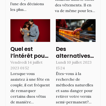
l’une des décisions
des vêtements. Il en
les plus...
va de même pour les...
Quel est
Des
l’intérêt pour
alternatives
les couples de
efficaces et
Vendredi 14 juillet
Lundi 10 juillet 2023
2023 01:52
15:24
s’habiller
naturelles à
Lorsque vous
Êtes-vous à la
pareillement
l'acétone
assistez à une fête en
recherche de
pour une fête
pour retirer le
couple, il est fréquent
méthodes naturelles
?
vernis semi-
de remarquer
et sans danger pour
permanent
certains duos vêtus
retirer votre vernis
de manière...
semi-permanent?...