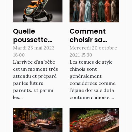
Quelle
Comment
poussette
choisir sa
acheter à la
robe
Mardi 23 mai 2023
Mercredi 20 octobre
18:00
2021 15:30
naissance ?
chinoise ?
L’arrivée d’un bébé
Les tenues de style
est un moment très
chinois sont
attendu et préparé
généralement
par les futurs
considérées comme
parents. Et parmi
l’épine dorsale de la
les...
coutume chinoise....