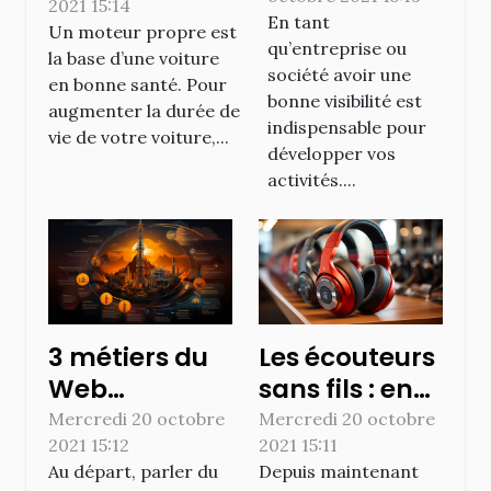
votre
2021 15:14
En tant
entreprise ?
Un moteur propre est
qu’entreprise ou
la base d’une voiture
société avoir une
en bonne santé. Pour
bonne visibilité est
augmenter la durée de
indispensable pour
vie de votre voiture,...
développer vos
activités....
3 métiers du
Les écouteurs
Web
sans fils : en
accessible à
savoir plus
Mercredi 20 octobre
Mercredi 20 octobre
2021 15:12
2021 15:11
tous
Au départ, parler du
Depuis maintenant