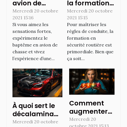
avion de
la formation
chasse : les
en sécurité
Mercredi 20 octobre
Mercredi 20 octobre
2021 15:16
2021 15:15
équipements
routière
Si vous aimez les
Pour maîtriser les
à avoir
sensations fortes,
règles de conduite, la
expérimentez le
formation en
baptême en avion de
sécurité routière est
chasse et vivez
primordiale. Bien que
l’expérience d’une...
ça soit...
Comment
À quoi sert le
augmenter
décalaminage
la visibilité de
Mercredi 20
de moteur ?
Mercredi 20 octobre
octobre 2021 15:13