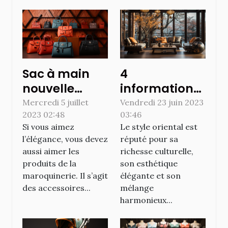
Sac à main
4
nouvelle
informations
collection :
à savoir sur le
Mercredi 5 juillet
Vendredi 23 juin 2023
2023 02:48
03:46
Comment
style oriental
Si vous aimez
Le style oriental est
trouver vos
l’élégance, vous devez
réputé pour sa
accessoires
aussi aimer les
richesse culturelle,
avec la
produits de la
son esthétique
maroquinerie
maroquinerie. Il s’agit
élégante et son
des accessoires...
mélange
en ligne ?
harmonieux...