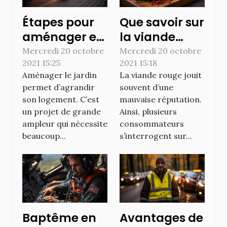
Étapes pour
Que savoir sur
aménager et
la viande
décorer son
rouge ?
Mercredi 20 octobre
Mercredi 20 octobre
2021 15:25
2021 15:18
jardin avec
Aménager le jardin
La viande rouge jouit
une terrasse
permet d’agrandir
souvent d’une
son logement. C’est
mauvaise réputation.
un projet de grande
Ainsi, plusieurs
ampleur qui nécessite
consommateurs
beaucoup...
s’interrogent sur...
Baptême en
Avantages de