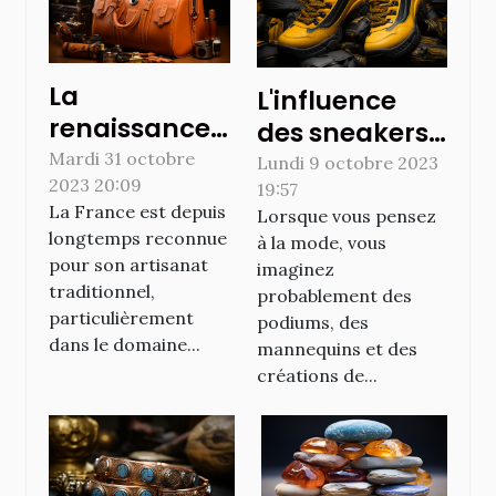
La
L'influence
renaissance
des sneakers
de l'artisanat
Mardi 31 octobre
noires et
Lundi 9 octobre 2023
2023 20:09
traditionnel :
19:57
jaunes dans la
La France est depuis
Lorsque vous pensez
l'histoire de la
mode
longtemps reconnue
à la mode, vous
maroquinerie
internationale
pour son artisanat
imaginez
française
traditionnel,
probablement des
élégante
particulièrement
podiums, des
dans le domaine...
mannequins et des
créations de...