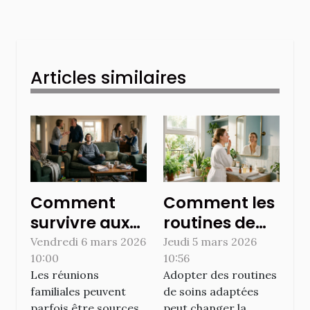
Articles similaires
Comment
Comment les
survivre aux
routines de
réunions
soins peuvent
Vendredi 6 mars 2026
Jeudi 5 mars 2026
10:00
10:56
familiales
transformer
Les réunions
Adopter des routines
sans stress ?
votre
familiales peuvent
de soins adaptées
quotidien ?
parfois être sources
peut changer la