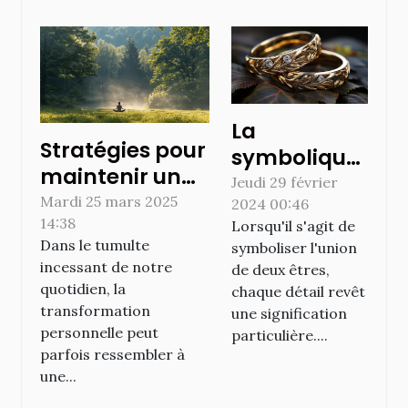
La
Stratégies pour
symbolique
maintenir un
et
Jeudi 29 février
équilibre
Mardi 25 mars 2025
2024 00:46
l'originalité
14:38
émotionnel
Lorsqu'il s'agit de
des bagues
Dans le tumulte
symboliser l'union
durant votre
en bois pour
incessant de notre
de deux êtres,
transformation
les
quotidien, la
chaque détail revêt
personnelle
transformation
cérémonies
une signification
personnelle peut
particulière....
de mariage
parfois ressembler à
une...