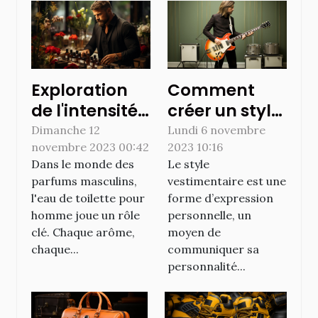
Exploration
Comment
de l'intensité
créer un style
de l'eau de
vestimentaire
Dimanche 12
Lundi 6 novembre
novembre 2023 00:42
2023 10:16
toilette pour
unique ?
Dans le monde des
Le style
homme: une
parfums masculins,
vestimentaire est une
expérience
l'eau de toilette pour
forme d’expression
olfactive
homme joue un rôle
personnelle, un
unique
clé. Chaque arôme,
moyen de
chaque...
communiquer sa
personnalité...