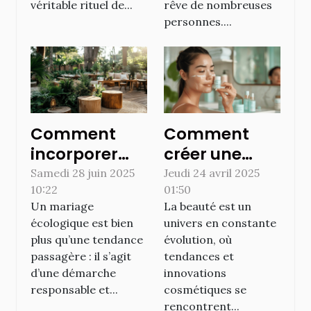
véritable rituel de...
rêve de nombreuses
personnes....
Comment
Comment
incorporer
créer une
des éléments
routine
Samedi 28 juin 2025
Jeudi 24 avril 2025
10:22
01:50
écologiques
beauté
Un mariage
La beauté est un
dans votre
inspirée par
écologique est bien
univers en constante
déco de
les dernières
plus qu’une tendance
évolution, où
mariage ?
tendances en
passagère : il s’agit
tendances et
cosmétique
d’une démarche
innovations
responsable et...
cosmétiques se
rencontrent...