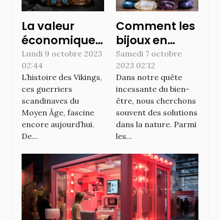
La valeur
Comment les
économique
bijoux en
des bijoux et
pierre
Lundi 9 octobre 2023
Samedi 7 octobre
02:44
2023 02:12
accessoires
précieuse
L’histoire des Vikings,
Dans notre quête
vikings de nos
peuvent
ces guerriers
incessante du bien-
jours
améliorer le
scandinaves du
être, nous cherchons
bien-être
Moyen Âge, fascine
souvent des solutions
quotidien
encore aujourd’hui.
dans la nature. Parmi
De...
les...