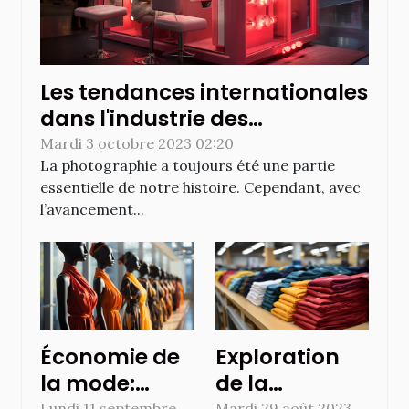
Les tendances internationales
dans l'industrie des
photobooths: le cas de
Mardi 3 octobre 2023 02:20
La photographie a toujours été une partie
Montréal
essentielle de notre histoire. Cependant, avec
l’avancement...
Économie de
Exploration
la mode:
de la
Lundi 11 septembre
Mardi 29 août 2023