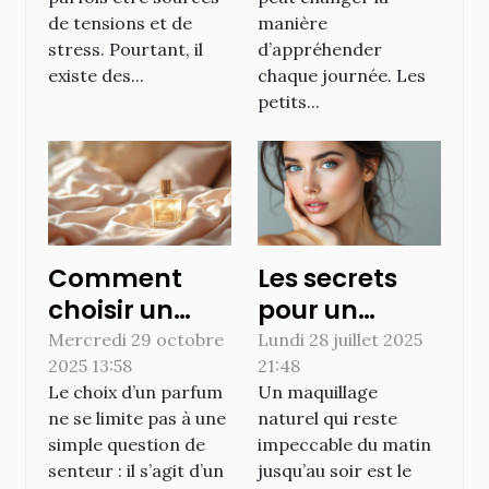
de tensions et de
manière
stress. Pourtant, il
d’appréhender
existe des...
chaque journée. Les
petits...
Comment
Les secrets
choisir un
pour un
parfum qui
maquillage
Mercredi 29 octobre
Lundi 28 juillet 2025
2025 13:58
21:48
booste la
naturel qui
Le choix d’un parfum
Un maquillage
confiance en
tient toute la
ne se limite pas à une
naturel qui reste
soi ?
journée
simple question de
impeccable du matin
senteur : il s’agit d’un
jusqu’au soir est le