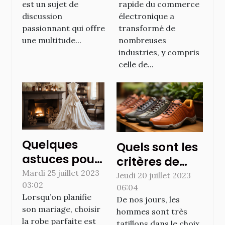
est un sujet de
rapide du commerce
discussion
électronique a
passionnant qui offre
transformé de
une multitude...
nombreuses
industries, y compris
celle de...
Quelques
Quels sont les
astuces pour
critères de
bien choisir la
Mardi 25 juillet 2023
choix des
Jeudi 20 juillet 2023
03:02
robe de
06:04
chaussures
Lorsqu’on planifie
De nos jours, les
mariée de
confortables ?
son mariage, choisir
hommes sont très
vos rêves
la robe parfaite est
tatillons dans le choix