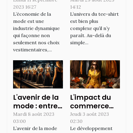
Comprendre
production et
2023 16:27
14:12
l'importance
de l'économie
L’économie de la
L’univers du tee-shirt
du style dans
du tee-shirt
mode est une
est bien plus
le commerce
industrie dynamique
complexe qu’il n’y
mondial
qui façonne non
paraît. Au-delà du
seulement nos choix
simple...
vestimentaires,...
L'avenir de la
L'impact du
mode : entre
commerce
technologie
électronique
Mardi 8 août 2023
Jeudi 3 août 2023
03:00
02:30
et durabilité
sur l'industrie
L’avenir de la mode
Le développement
de la mode