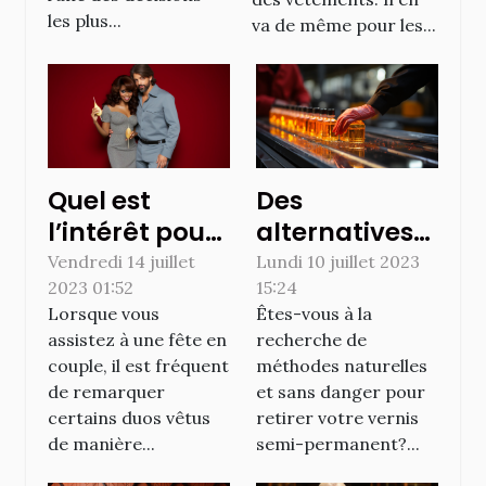
les plus...
va de même pour les...
Quel est
Des
l’intérêt pour
alternatives
les couples de
efficaces et
Vendredi 14 juillet
Lundi 10 juillet 2023
2023 01:52
15:24
s’habiller
naturelles à
Lorsque vous
Êtes-vous à la
pareillement
l'acétone
assistez à une fête en
recherche de
pour une fête
pour retirer le
couple, il est fréquent
méthodes naturelles
?
vernis semi-
de remarquer
et sans danger pour
permanent
certains duos vêtus
retirer votre vernis
de manière...
semi-permanent?...