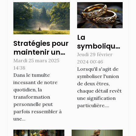
La
Stratégies pour
symbolique
maintenir un
et
Jeudi 29 février
équilibre
Mardi 25 mars 2025
2024 00:46
l'originalité
14:38
émotionnel
Lorsqu'il s'agit de
des bagues
Dans le tumulte
symboliser l'union
durant votre
en bois pour
incessant de notre
de deux êtres,
transformation
les
quotidien, la
chaque détail revêt
personnelle
transformation
cérémonies
une signification
personnelle peut
particulière....
de mariage
parfois ressembler à
une...