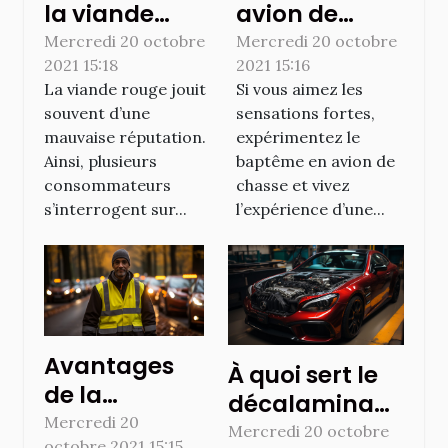
la viande
avion de
rouge ?
chasse : les
Mercredi 20 octobre
Mercredi 20 octobre
2021 15:18
2021 15:16
équipements
La viande rouge jouit
Si vous aimez les
à avoir
souvent d’une
sensations fortes,
mauvaise réputation.
expérimentez le
Ainsi, plusieurs
baptême en avion de
consommateurs
chasse et vivez
s’interrogent sur...
l’expérience d’une...
Avantages
À quoi sert le
de la
décalaminage
formation en
Mercredi 20
de moteur ?
Mercredi 20 octobre
octobre 2021 15:15