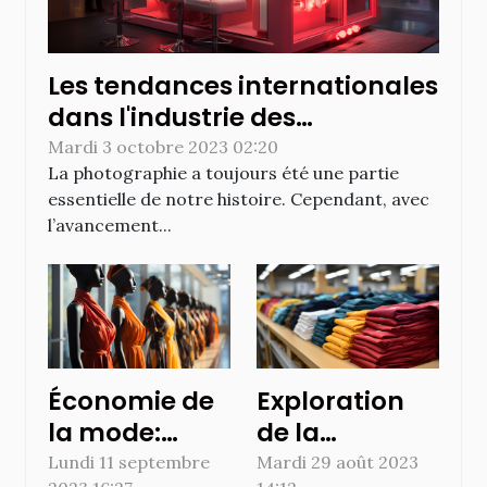
Les tendances internationales
dans l'industrie des
photobooths: le cas de
Mardi 3 octobre 2023 02:20
La photographie a toujours été une partie
Montréal
essentielle de notre histoire. Cependant, avec
l’avancement...
Économie de
Exploration
la mode:
de la
Comprendre
production et
Lundi 11 septembre
Mardi 29 août 2023