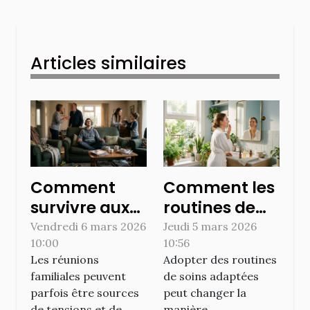
Articles similaires
Comment
Comment les
survivre aux
routines de
réunions
soins peuvent
Vendredi 6 mars 2026
Jeudi 5 mars 2026
10:00
10:56
familiales
transformer
Les réunions
Adopter des routines
sans stress ?
votre
familiales peuvent
de soins adaptées
quotidien ?
parfois être sources
peut changer la
de tensions et de
manière