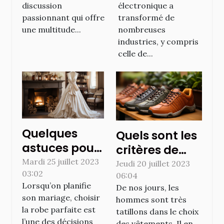
discussion
électronique a
passionnant qui offre
transformé de
une multitude...
nombreuses
industries, y compris
celle de...
Quelques
Quels sont les
astuces pour
critères de
bien choisir la
Mardi 25 juillet 2023
choix des
Jeudi 20 juillet 2023
03:02
robe de
06:04
chaussures
Lorsqu’on planifie
De nos jours, les
mariée de
confortables ?
son mariage, choisir
hommes sont très
vos rêves
la robe parfaite est
tatillons dans le choix
l’une des décisions
des vêtements. Il en