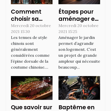
Comment
Étapes pour
choisir sa
aménager et
robe
décorer son
Mercredi 20 octobre
Mercredi 20 octobre
2021 15:30
2021 15:25
chinoise ?
jardin avec
Les tenues de style
Aménager le jardin
une terrasse
chinois sont
permet d’agrandir
généralement
son logement. C’est
considérées comme
un projet de grande
l’épine dorsale de la
ampleur qui nécessite
coutume chinoise....
beaucoup...
Que savoir sur
Baptême en