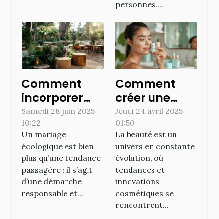
personnes....
Comment
Comment
incorporer
créer une
des éléments
routine
Samedi 28 juin 2025
Jeudi 24 avril 2025
10:22
01:50
écologiques
beauté
Un mariage
La beauté est un
dans votre
inspirée par
écologique est bien
univers en constante
déco de
les dernières
plus qu’une tendance
évolution, où
mariage ?
tendances en
passagère : il s’agit
tendances et
cosmétique
d’une démarche
innovations
responsable et...
cosmétiques se
rencontrent...