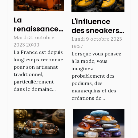
La
L'influence
renaissance
des sneakers
de l'artisanat
Mardi 31 octobre
noires et
Lundi 9 octobre 2023
2023 20:09
traditionnel :
19:57
jaunes dans la
La France est depuis
Lorsque vous pensez
l'histoire de la
mode
longtemps reconnue
à la mode, vous
maroquinerie
internationale
pour son artisanat
imaginez
française
traditionnel,
probablement des
élégante
particulièrement
podiums, des
dans le domaine...
mannequins et des
créations de...