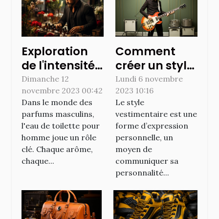
Exploration
Comment
de l'intensité
créer un style
de l'eau de
vestimentaire
Dimanche 12
Lundi 6 novembre
novembre 2023 00:42
2023 10:16
toilette pour
unique ?
Dans le monde des
Le style
homme: une
parfums masculins,
vestimentaire est une
expérience
l'eau de toilette pour
forme d’expression
olfactive
homme joue un rôle
personnelle, un
unique
clé. Chaque arôme,
moyen de
chaque...
communiquer sa
personnalité...