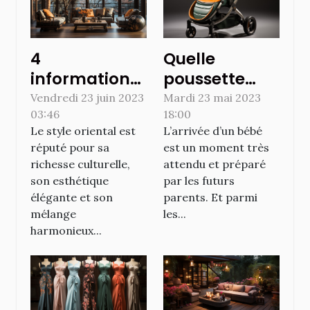
4
Quelle
informations
poussette
à savoir sur le
acheter à la
Vendredi 23 juin 2023
Mardi 23 mai 2023
03:46
18:00
style oriental
naissance ?
Le style oriental est
L’arrivée d’un bébé
réputé pour sa
est un moment très
richesse culturelle,
attendu et préparé
son esthétique
par les futurs
élégante et son
parents. Et parmi
mélange
les...
harmonieux...