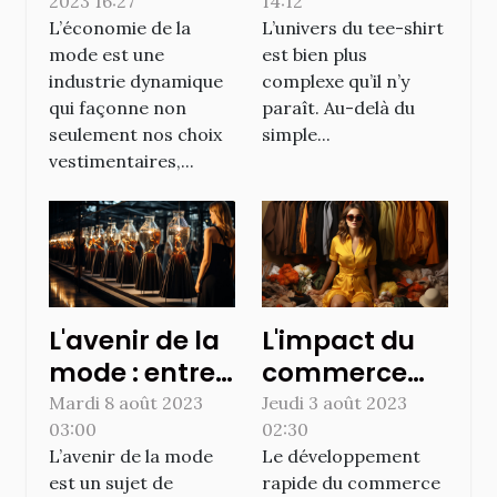
2023 16:27
14:12
l'importance
de l'économie
L’économie de la
L’univers du tee-shirt
du style dans
du tee-shirt
mode est une
est bien plus
le commerce
industrie dynamique
complexe qu’il n’y
mondial
qui façonne non
paraît. Au-delà du
seulement nos choix
simple...
vestimentaires,...
L'avenir de la
L'impact du
mode : entre
commerce
technologie
électronique
Mardi 8 août 2023
Jeudi 3 août 2023
03:00
02:30
et durabilité
sur l'industrie
L’avenir de la mode
Le développement
de la mode
est un sujet de
rapide du commerce