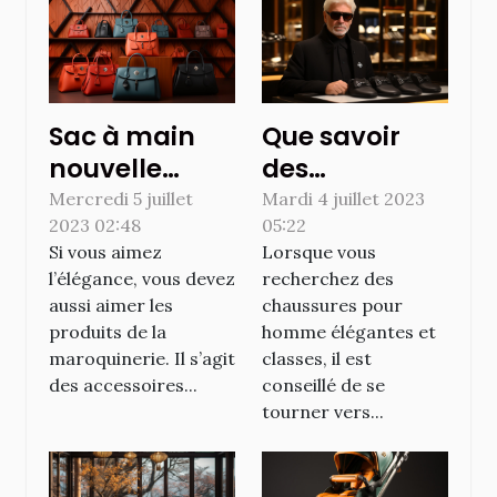
Sac à main
Que savoir
nouvelle
des
collection :
chaussures
Mercredi 5 juillet
Mardi 4 juillet 2023
2023 02:48
05:22
Comment
pour homme
Si vous aimez
Lorsque vous
trouver vos
proposées
l’élégance, vous devez
recherchez des
accessoires
par Karl
aussi aimer les
chaussures pour
avec la
Lagerfeld ?
produits de la
homme élégantes et
maroquinerie
maroquinerie. Il s’agit
classes, il est
des accessoires...
conseillé de se
en ligne ?
tourner vers...