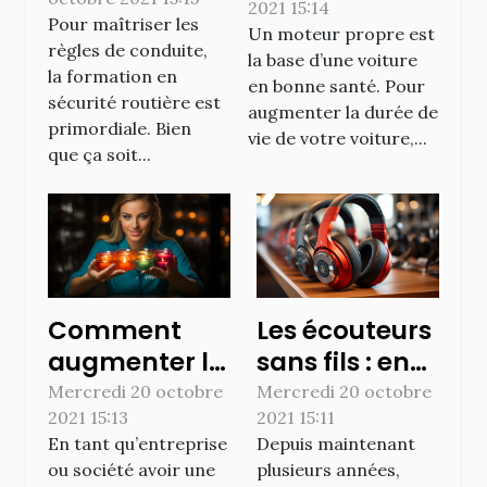
sécurité
2021 15:14
Pour maîtriser les
routière
Un moteur propre est
règles de conduite,
la base d’une voiture
la formation en
en bonne santé. Pour
sécurité routière est
augmenter la durée de
primordiale. Bien
vie de votre voiture,...
que ça soit...
Comment
Les écouteurs
augmenter la
sans fils : en
visibilité de
savoir plus
Mercredi 20 octobre
Mercredi 20 octobre
2021 15:13
2021 15:11
votre
En tant qu’entreprise
Depuis maintenant
entreprise ?
ou société avoir une
plusieurs années,