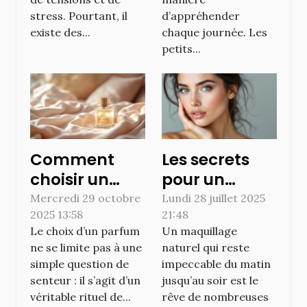
stress. Pourtant, il
d’appréhender
existe des...
chaque journée. Les
petits...
Comment
Les secrets
choisir un
pour un
parfum qui
maquillage
Mercredi 29 octobre
Lundi 28 juillet 2025
2025 13:58
21:48
booste la
naturel qui
Le choix d’un parfum
Un maquillage
confiance en
tient toute la
ne se limite pas à une
naturel qui reste
soi ?
journée
simple question de
impeccable du matin
senteur : il s’agit d’un
jusqu’au soir est le
véritable rituel de...
rêve de nombreuses