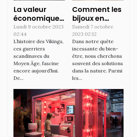
La valeur
Comment les
économique
bijoux en
des bijoux et
pierre
Lundi 9 octobre 2023
Samedi 7 octobre
02:44
2023 02:12
accessoires
précieuse
L’histoire des Vikings,
Dans notre quête
vikings de nos
peuvent
ces guerriers
incessante du bien-
jours
améliorer le
scandinaves du
être, nous cherchons
bien-être
Moyen Âge, fascine
souvent des solutions
quotidien
encore aujourd’hui.
dans la nature. Parmi
De...
les...