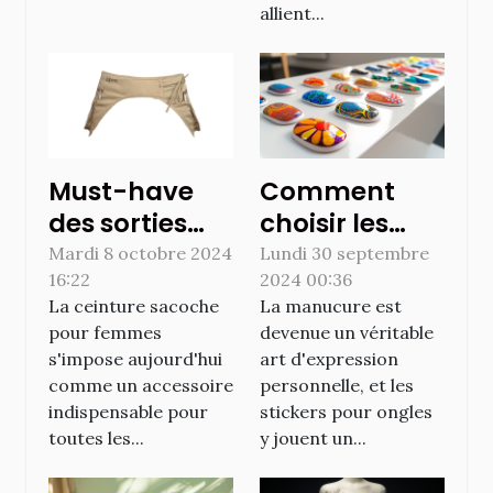
allient...
Must-have
Comment
des sorties
choisir les
sportives : la
meilleurs
Mardi 8 octobre 2024
Lundi 30 septembre
16:22
2024 00:36
ceinture
stickers pour
La ceinture sacoche
La manucure est
sacoche pour
une
pour femmes
devenue un véritable
femmes
manucure
s'impose aujourd'hui
art d'expression
impeccable
comme un accessoire
personnelle, et les
indispensable pour
stickers pour ongles
toutes les...
y jouent un...