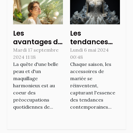
Les
Les
avantages du
tendances
maquillage
émergentes
Mardi 17 septembre
Lundi 6 mai 2024
2024 11:18
00:48
biologique
des
La quête d'une belle
Chaque saison, les
pour les
accessoires
peau et d'un
accessoires de
peaux
de mariée à
maquillage
mariée se
sensibles
Bordeaux :
harmonieux est au
réinventent,
voiles, gants
coeur des
capturant l'essence
préoccupations
des tendances
et plus encore
quotidiennes de...
contemporaines...