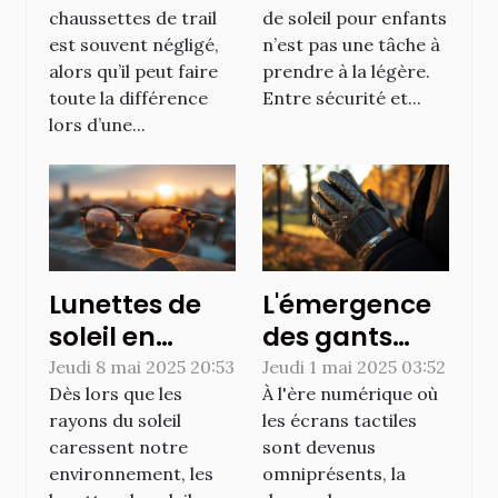
éviter les
style
chaussettes de trail
de soleil pour enfants
ampoules ?
est souvent négligé,
n’est pas une tâche à
alors qu’il peut faire
prendre à la légère.
toute la différence
Entre sécurité et...
lors d’une...
Lunettes de
L'émergence
soleil en
des gants
matériaux
tactiles haut
Jeudi 8 mai 2025 20:53
Jeudi 1 mai 2025 03:52
Dès lors que les
À l'ère numérique où
alternatifs
de gamme
rayons du soleil
les écrans tactiles
innovation et
pour écrans
caressent notre
sont devenus
protection
environnement, les
omniprésents, la