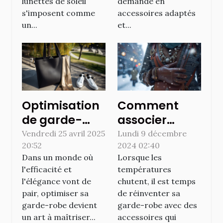
lunettes de soleil
demande en
s'imposent comme
accessoires adaptés
un...
et...
Optimisation
Comment
de garde-
associer
robe 5
accessoires
Vendredi 25 avril 2025
Lundi 9 décembre
20:52
2024 02:40
accessoires
en cuir et
Dans un monde où
Lorsque les
polyvalents
bijoux en
l'efficacité et
températures
pour un style
pierre pour un
l'élégance vont de
chutent, il est temps
épuré
style hivernal
pair, optimiser sa
de réinventer sa
élégant
garde-robe devient
garde-robe avec des
un art à maîtriser...
accessoires qui