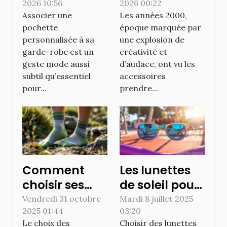
2026 10:56
2026 00:22
personnalisée
ils les
Associer une
Les années 2000,
à votre
tendances
pochette
époque marquée par
garde-robe
des années
personnalisée à sa
une explosion de
2000 ?
garde-robe est un
créativité et
geste mode aussi
d’audace, ont vu les
subtil qu’essentiel
accessoires
pour...
prendre...
Comment
Les lunettes
choisir ses
de soleil pour
chaussettes
enfants :
Vendredi 31 octobre
Mardi 8 juillet 2025
2025 01:44
03:20
de trail pour
sécurité et
Le choix des
Choisir des lunettes